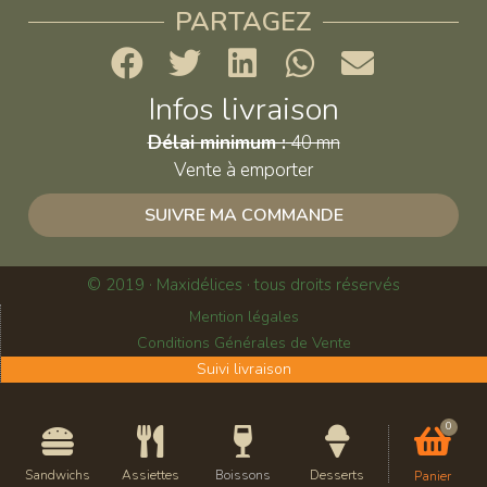
PARTAGEZ
Infos livraison
Délai minimum :
40 mn
Vente à emporter
SUIVRE MA COMMANDE
© 2019 · Maxidélices · tous droits réservés
Mention légales
Conditions Générales de Vente
Suivi livraison
0
Sandwichs
Assiettes
Boissons
Desserts
Panier