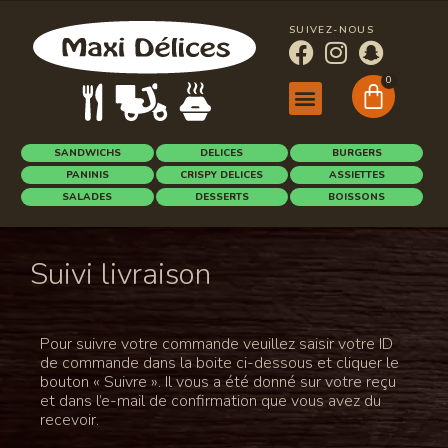
SUIVEZ-NOUS
0
SANDWICHS
DELICES
BURGERS
PANINIS
CRISPY DELICES
ASSIETTES
SALADES
DESSERTS
BOISSONS
Suivi livraison
Pour suivre votre commande veuillez saisir votre ID
de commande dans la boite ci-dessous et cliquer le
bouton « Suivre ». Il vous a été donné sur votre reçu
et dans l’e-mail de confirmation que vous avez du
recevoir.