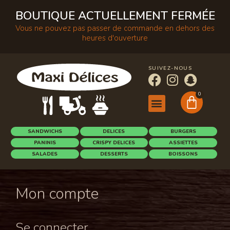
BOUTIQUE ACTUELLEMENT FERMÉE
Vous ne pouvez pas passer de commande en dehors des
heures d'ouverture
SUIVEZ-NOUS
0
SANDWICHS
DELICES
BURGERS
PANINIS
CRISPY DELICES
ASSIETTES
SALADES
DESSERTS
BOISSONS
Mon compte
Se connecter