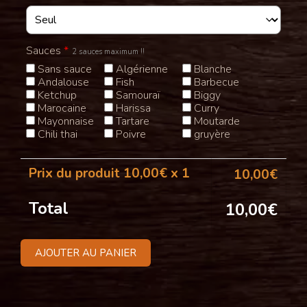
Sauces
*
2 sauces maximum !!
Sans sauce
Algérienne
Blanche
Andalouse
Fish
Barbecue
Ketchup
Samouraï
Biggy
Marocaine
Harissa
Curry
Mayonnaise
Tartare
Moutarde
Chili thai
Poivre
gruyère
Prix du produit
10,00
€ x 1
10,00
€
Total
10,00
€
AJOUTER AU PANIER