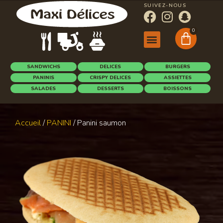
SUIVEZ-NOUS
0
SANDWICHS
DELICES
BURGERS
PANINIS
CRISPY DELICES
ASSIETTES
SALADES
DESSERTS
BOISSONS
Accueil
/
PANINI
/ Panini saumon