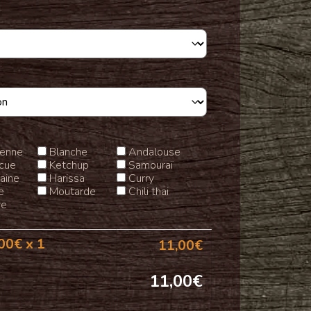
ienne
Blanche
Andalouse
cue
Ketchup
Samouraï
aine
Harissa
Curry
e
Moutarde
Chili thai
re
00
€ x 1
11,00
€
11,00
€