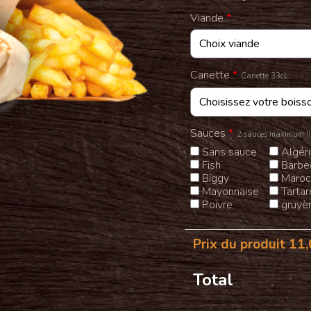
Viande
*
Canette
*
Canette 33cl
Sauces
*
2 sauces maximum !!
Sans sauce
Algér
Fish
Barbe
Biggy
Maroc
Mayonnaise
Tartar
Poivre
gruyè
Prix du produit
11,
Total