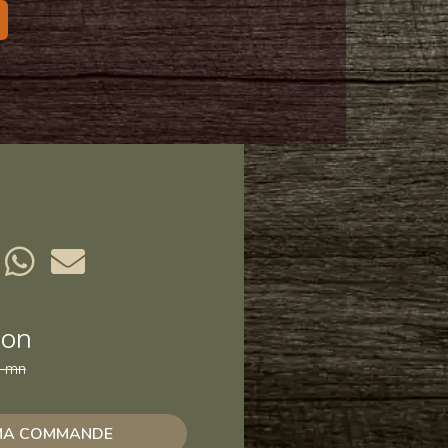
son
 mn
 MA COMMANDE