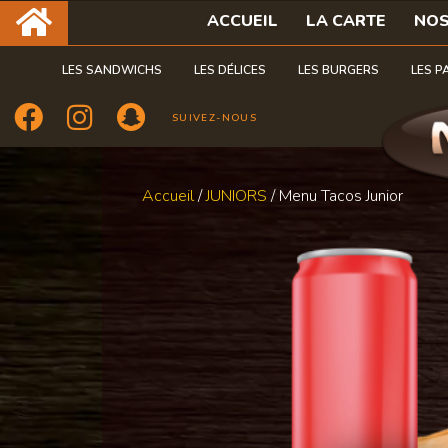
ACCUEIL
LA CARTE
NOS
LES SANDWICHS
LES DÉLICES
LES BURGERS
LES P
SUIVEZ-NOUS
Accueil
/
JUNIORS
/ Menu Tacos Junior