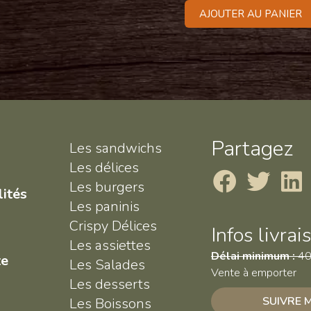
AJOUTER AU PANIER
Partagez
Les sandwichs
Les délices
Les burgers
lités
Les paninis
Crispy Délices
Infos livrai
Les assiettes
Délai minimum :
40
te
Les Salades
Vente à emporter
Les desserts
SUIVRE
Les Boissons