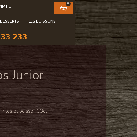
0
MPTE
 DESSERTS
LES BOISSONS
233 233
s Junior
 frites et boisson 33cl