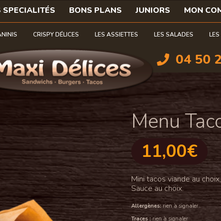
 SPECIALITÉS
BONS PLANS
JUNIORS
MON CO
ANINIS
CRISPY DÉLICES
LES ASSIETTES
LES SALADES
LES
04 50 
Menu Taco
11,00
€
Mini tacos viande au choix,
Sauce au choix.
Allergènes:
rien à signaler...
Traces :
rien à signaler