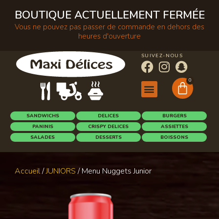
BOUTIQUE ACTUELLEMENT FERMÉE
Vous ne pouvez pas passer de commande en dehors des
heures d'ouverture
SUIVEZ-NOUS
0
SANDWICHS
DELICES
BURGERS
PANINIS
CRISPY DELICES
ASSIETTES
SALADES
DESSERTS
BOISSONS
Accueil
/
JUNIORS
/ Menu Nuggets Junior