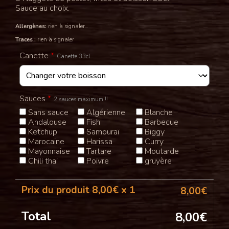
Sauce au choix.
Allergènes:
rien à signaler...
Traces :
rien à signaler
Canette
*
Canette 33cl
Sauces
*
2 sauces maximum !!
Sans sauce
Algérienne
Blanche
Andalouse
Fish
Barbecue
Ketchup
Samouraï
Biggy
Marocaine
Harissa
Curry
Mayonnaise
Tartare
Moutarde
Chili thai
Poivre
gruyère
Prix du produit
8,00
€ x 1
8,00
€
Total
8,00
€