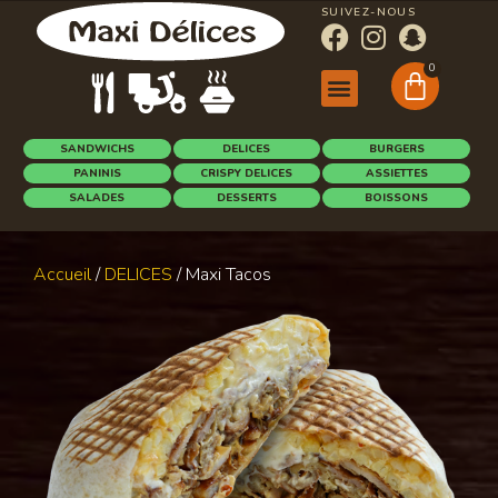
SUIVEZ-NOUS
0
SANDWICHS
DELICES
BURGERS
PANINIS
CRISPY DELICES
ASSIETTES
SALADES
DESSERTS
BOISSONS
Accueil
/
DELICES
/ Maxi Tacos