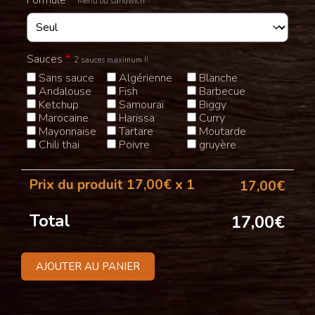
Menu ou sandwich
Sauces
*
2 sauces maximum !!
Sans sauce
Algérienne
Blanche
Andalouse
Fish
Barbecue
Ketchup
Samouraï
Biggy
Marocaine
Harissa
Curry
Mayonnaise
Tartare
Moutarde
Chili thai
Poivre
gruyère
Prix du produit
17,00
€ x 1
17,00
€
Total
17,00
€
AJOUTER AU PANIER