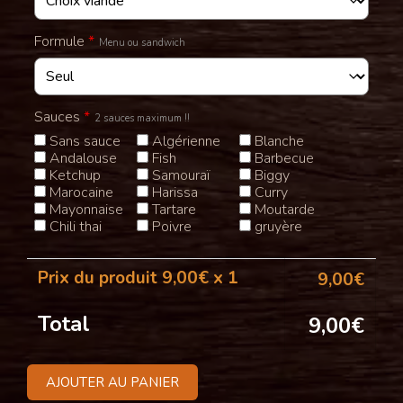
Formule
*
Menu ou sandwich
Sauces
*
2 sauces maximum !!
Sans sauce
Algérienne
Blanche
Andalouse
Fish
Barbecue
Ketchup
Samouraï
Biggy
Marocaine
Harissa
Curry
Mayonnaise
Tartare
Moutarde
Chili thai
Poivre
gruyère
Prix du produit
9,00
€ x 1
9,00
€
Total
9,00
€
AJOUTER AU PANIER