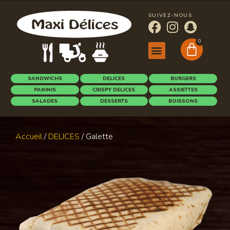
SUIVEZ-NOUS
0
SANDWICHS
DELICES
BURGERS
PANINIS
CRISPY DELICES
ASSIETTES
SALADES
DESSERTS
BOISSONS
Accueil
/
DELICES
/ Galette